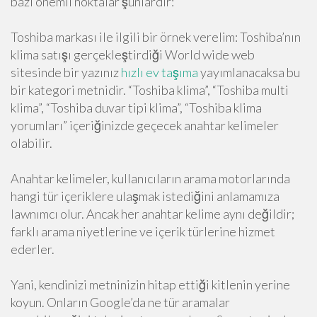
bazı önemli noktalar şunlardır:
Toshiba markası ile ilgili bir örnek verelim: Toshiba’nın
klima satışı gerçekleştirdiği World wide web
sitesinde bir yazınız
hızlı ev taşıma
yayımlanacaksa bu
bir kategori metnidir. “Toshiba klima”, “Toshiba multi
klima”, “Toshiba duvar tipi klima”, “Toshiba klima
yorumları” içeriğinizde geçecek anahtar kelimeler
olabilir.
Anahtar kelimeler, kullanıcıların arama motorlarında
hangi tür içeriklere ulaşmak istediğini anlamamıza
lawnımcı olur. Ancak her anahtar kelime aynı değildir;
farklı arama niyetlerine ve içerik türlerine hizmet
ederler.
Yani, kendinizi metninizin hitap ettiği kitlenin yerine
koyun. Onların Google’da ne tür aramalar